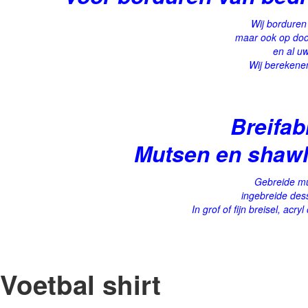
Wij borduren
maar ook op doo
en al uw
Wij berekene
Breifab
Mutsen en shawl
Gebreide mu
ingebreide dess
In grof of fijn breisel, acr
Voetbal shirt