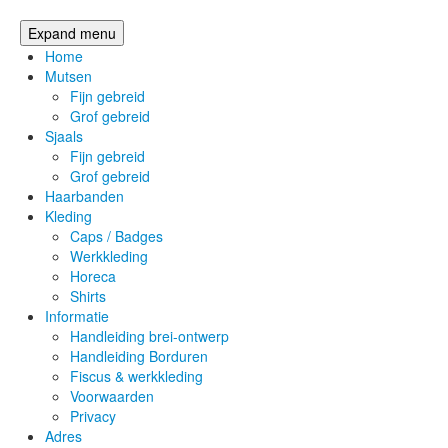
Expand menu
Home
Mutsen
Fijn gebreid
Grof gebreid
Sjaals
Fijn gebreid
Grof gebreid
Haarbanden
Kleding
Caps / Badges
Werkkleding
Horeca
Shirts
Informatie
Handleiding brei-ontwerp
Handleiding Borduren
Fiscus & werkkleding
Voorwaarden
Privacy
Adres